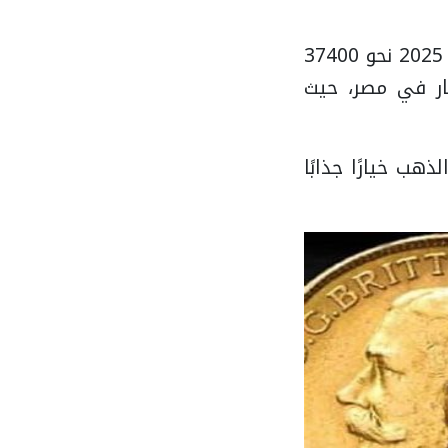
وسجل سعر الجنيه الذهب (8 جرامات من عيار 21) اليوم الثلاثاء 10 يونيو 2025 نحو 37400
مار في مصر، حيث
هب خيارًا جذابًا