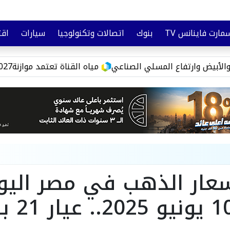
مارت فاينانس TV
بنوك
اتصالات وتكنولوجيا
سيارات
اقت
تأمين
وعي مالي
اع المسلي الصناعي
مياه القناة تعتمد موازنة2026/2027..خطة تطوير لرفع كفاءة خدمات الشرب والصرف بمحافظات القناة
سعار الذهب في مصر اليو