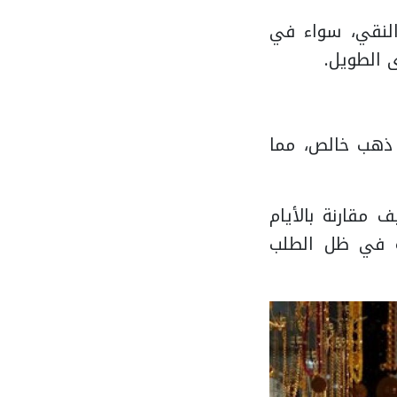
هب النقي، سواء في
ى الطويل.
 عيار 21 الأكثر تداولًا في مصر، حيث يحتوي على 87.5% ذهب خالص، مما
جنيهًا، بارتفاع طفيف مقارنة بالأيام
صة في ظل الطلب