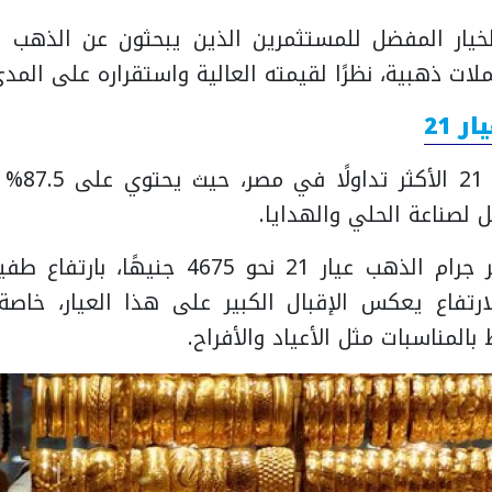
تبر عيار 24 الخيار المفضل للمستثمرين الذين يبحثون عن الذ
ات ذهبية، نظرًا لقيمته العالية واستقراره على المد
 21
ويعد الذهب
ثل لصناعة الحلي والهدايا.
واليوم سجل سعر جرام الذهب عيار 21 نحو 4675 
لارتفاع يعكس الإقبال الكبير على هذا العيار، خا
المناسبات مثل الأعياد والأفراح.