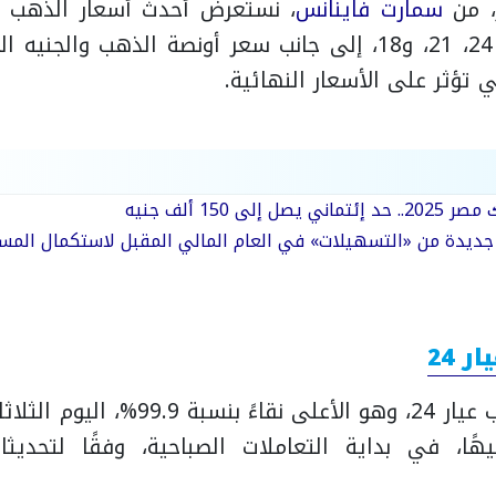
، من
سمارت فاينانس
، نستعرض أحدث أسعار الذهب لل
بما في ذلك عيار 24، 21، و18، إلى جانب سعر أونصة الذهب وا
 تؤثر على الأسعار النهائية.
 إلى 150 ألف جنيه
م جديدة من «التسهيلات» في العام المالي المقبل لاستكمال المسا
 24
5342.75 جنيهًا، في بداية التعاملات الصباحية، وفقًا لت