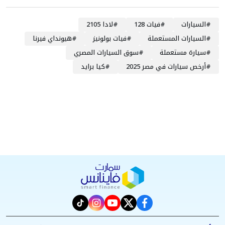
#
السيارات
#
فيات 128
#
لادا 2105
#
السيارات المستعملة
#
فيات بولونيز
#
هيونداي فيرنا
#
سيارة مستعملة
#
سوق السيارات المصري
#
أرخص سيارات في مصر 2025
#
كيا برايد
instagram
tiktok
youtube
twitter
facebook