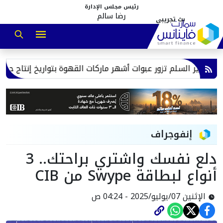
رئيس مجلس الإدارة
رضا سالم
ع بير السلم تزور عبوات أشهر ماركات القهوة بتواريخ إنتاج حديثة
إنفوجراف
دلع نفسك واشتري براحتك.. 3
أنواع لبطاقة Swype من CIB
الإثنين 07/يوليو/2025 - 04:24 ص