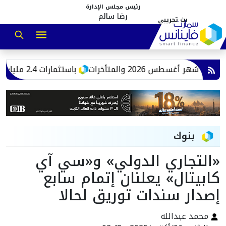
رئيس مجلس الإدارة
رضا سالم
 أغسطس 2026 والمتأخرات
‎باستثمارات 2.4 مليار جنيه.. اقتصادية قناة السويس: إنشاء مصانع جاهزة للاستخدامات الصناعية بالقنطرة غرب
بنوك
«التجاري الدولي» و«سي آي
كابيتال» يعلنان إتمام سابع
إصدار سندات توريق لحالا
محمد عبدالله