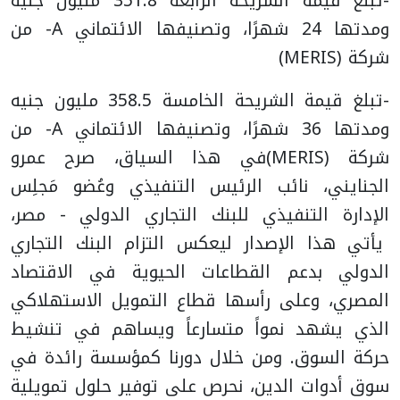
-تبلغ قيمة الشريحة الرابعة 351.8 مليون جنيه
ومدتها 24 شهرًا، وتصنيفها الائتماني A- من
شركة (MERIS)
-تبلغ قيمة الشريحة الخامسة 358.5 مليون جنيه
ومدتها 36 شهرًا، وتصنيفها الائتماني A- من
شركة (MERIS)
في هذا السياق، صرح عمرو
الجنايني، نائب الرئيس التنفيذي وعُضو مَجلِس
الإدارة التنفيذي للبنك التجاري الدولي - مصر،
يأتي هذا الإصدار ليعكس التزام البنك التجاري
الدولي بدعم القطاعات الحيوية في الاقتصاد
المصري، وعلى رأسها قطاع التمويل الاستهلاكي
الذي يشهد نمواً متسارعاً ويساهم في تنشيط
حركة السوق. ومن خلال دورنا كمؤسسة رائدة في
سوق أدوات الدين، نحرص على توفير حلول تمويلية