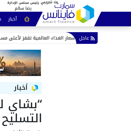
رئيس مجلس الإدارة
رضا سالم
أخبار
س
عقارات و
عاجل
أسعار الغذاء العالمية تقفز لأعلى مستوى في 3 سنوات.. «الفاو» تكشف مفاجأة يو
أخبار
“بشاي ل
التسليح 