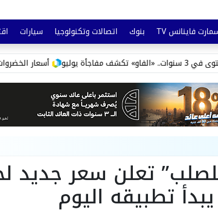
مارت فاينانس TV
بنوك
اتصالات وتكنولوجيا
سيارات
اقت
تأمين
وعي مالي
ليو
أسعار الخضروات والفاكهة اليوم السبت 8 أ
لصلب” تعلن سعر جديد لح
يبدأ تطبيقه اليوم