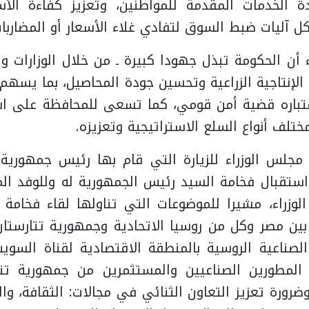
الخدمات المقدمة للمواطنين، وتعزيز كفاءة الأ
ل آليات ضبط السوق لتفادي غلاء الأسعار أو المضاربات
 أن الحكومة تبذل جهودا كبيرة ـ من خلال الوزارات وا
الإنتاجية الزراعية وتحسين جودة المحاصيل، بما يسه
عتباره قضية أمن قومي، كما تسعى للمحافظة على اس
تلف أنواع السلع الاستراتيجية وتعزيزه.
جلس الوزراء للزيارة التي قام بها رئيس جمهورية ت
واستقبال فخامة السيد رئيس الجمهورية له وللوفد الم
وزراء، مشيرا للموضوعات التي تناولها لقاء فخامة 
ة بين مصر وكل من روسيا الاتحادية وجمهورية تتارست
لصناعية الروسية بالمنطقة الاقتصادية لقناة السوي
المطورين الصناعيين والمستثمرين من جمهورية ت
رورة تعزيز التعاون الثنائي في مجالات: الثقافة، وال