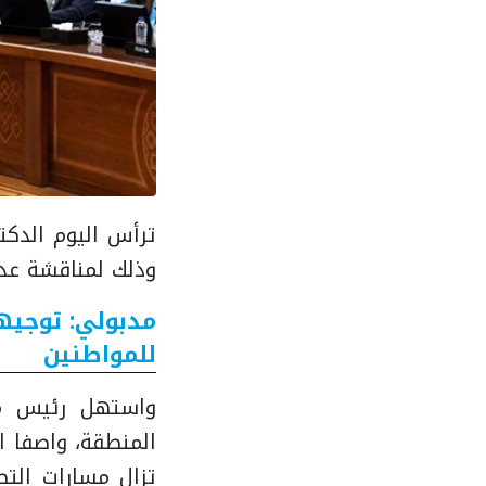
ترأس اليوم الدكت
وذلك لمناقشة عدد
مدبولي: توجيه
للمواطنين
واستهل رئيس مج
المنطقة، واصفا ال
تزال مسارات التص