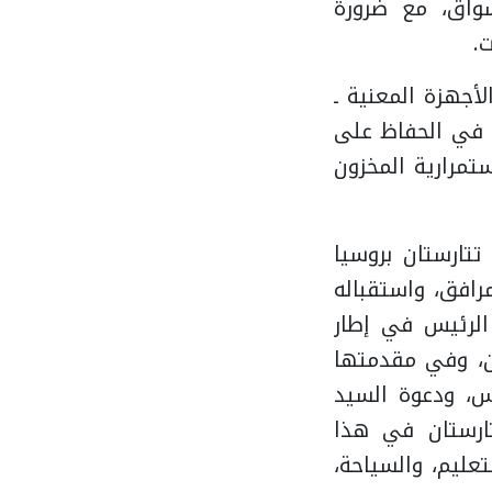
سواق، مع ضرورة
.
لأجهزة المعنية ـ
م في الحفاظ على
تمرارية المخزون
تارستان بروسيا
رافق، واستقباله
الرئيس في إطار
ان، وفي مقدمتها
س، ودعوة السيد
تارستان في هذا
تعليم، والسياحة،