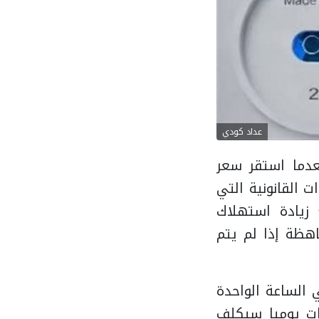
عداد كودي
عدما استقر سعر
اف العدادات القانونية التي
ا مع زيادة استهلاك
اهظة إذا لم يتم
ة 1.5 حصان يستهلك في الساعة الواحدة
نيهات، وهو ما يعني أن تشغيله لمدة 10 ساعات يوميا سيكلف