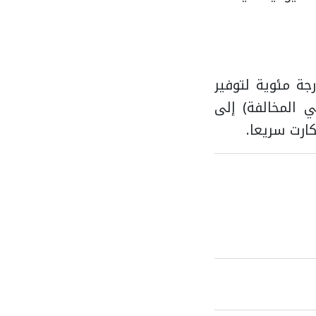
راء بضرورة ضبط التكييف على درجة حرارة لا تقل عن 25 درجة مئوية لتوفير
ي المخالفة) إلى
ارت سريعا.