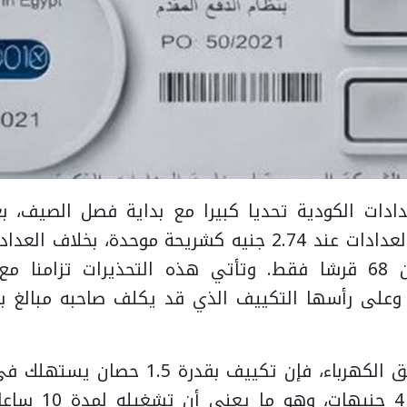
دادات الكودية تحديا كبيرا مع بداية فصل الصيف، ب
الكيلووات لهذه العدادات عند 2.74 جنيه كشريحة موحدة، بخل
تبدأ شرائحها من 68 قرشا فقط. وتأتي هذه التحذيرات تزامن
، وعلى رأسها التكييف الذي قد يكلف صاحبه مبالغ ب
وحسب بيانات مرفق الكهرباء، فإن تكييف بقدر
ما قيمته 3 إلى 4 ج