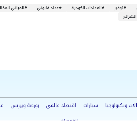
#
توفير
#
العدادات الكودية
#
عداد قانوني
#
المباني المخال
الشرائح
لات وتكنولوجيا
سيارات
اقتصاد عالمي
بورصة وبيزنس
عق
إنفوجراف