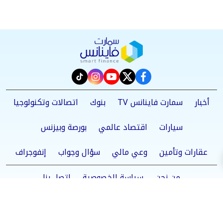
instagram
tiktok
youtube
twitter
facebook
أخبار
سمارت فاينانس TV
بنوك
اتصالات وتكنولوجيا
سيارات
اقتصاد عالمي
بورصة وبيزنس
عقارات وتأمين
وعي مالي
سؤال وجواب
إنفوجراف
من نحن
سياسة الخصوصية
اتصل بنا
©2025 Smart Finance All Rights Reserved.
Powered by