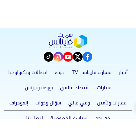
instagram
tiktok
youtube
twitter
facebook
أخبار
سمارت فاينانس TV
بنوك
اتصالات وتكنولوجيا
سيارات
اقتصاد عالمي
بورصة وبيزنس
عقارات وتأمين
وعي مالي
سؤال وجواب
إنفوجراف
من نحن
سياسة الخصوصية
اتصل بنا
©2025 Smart Finance All Rights Reserved.