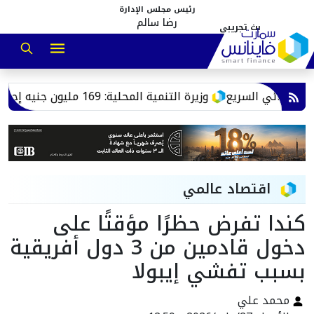
رئيس مجلس الإدارة
رضا سالم
بائي السريع
وزيرة التنمية المحلية: 169 مليون جنيه إجمالي الاستثمارات الموجهة لتطوير منظومة إدارة المخلفات بمحافظة مطروح
اقتصاد عالمي
كندا تفرض حظرًا مؤقتًا على
دخول قادمين من 3 دول أفريقية
بسبب تفشي إيبولا
محمد علي