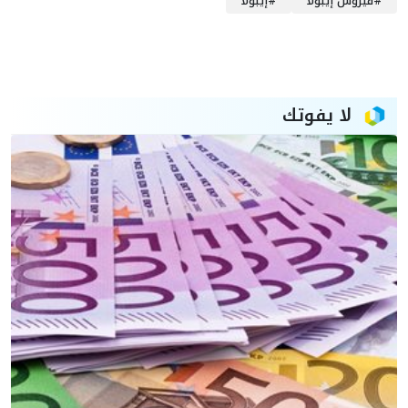
#
فيروس إيبولا
#
إيبولا
لا يفوتك