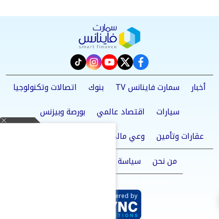
instagram
tiktok
youtube
twitter
facebook
أخبار
سمارت فاينانس TV
بنوك
اتصالات وتكنولوجيا
سيارات
اقتصاد عالمي
بورصة وبيزنس
عقارات وتأمين
وعي مالي
سؤال وجواب
إنفوجراف
من نحن
سياسة الخصوصية
اتصل بنا
©2025 Smart Finance All Rights Reserved.
Powered by