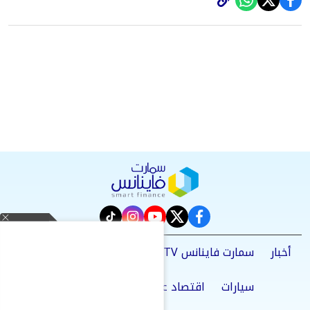
instagram
tiktok
youtube
twitter
facebook
أخبار
سمارت فاينانس TV
بنوك
اتصالات وتكنولوجيا
سيارات
اقتصاد عالمي
بورصة وبيزنس