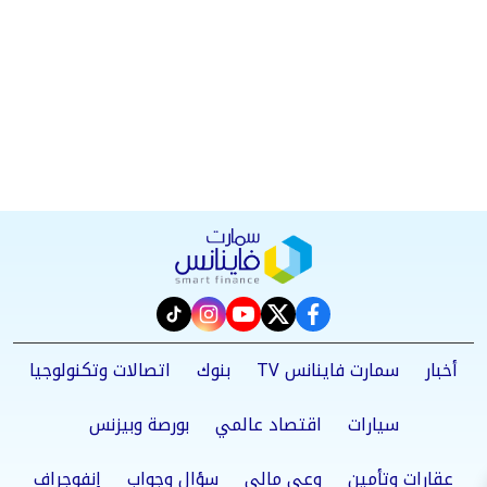
instagram
tiktok
youtube
twitter
facebook
أخبار
سمارت فاينانس TV
بنوك
اتصالات وتكنولوجيا
سيارات
اقتصاد عالمي
بورصة وبيزنس
عقارات وتأمين
وعي مالي
سؤال وجواب
إنفوجراف