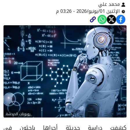
محمد علي
الإثنين 01/يونيو/2026 - 03:26 م
روبوتات الدردشة
كشفت دراسة حديثة أجراها باحثون في