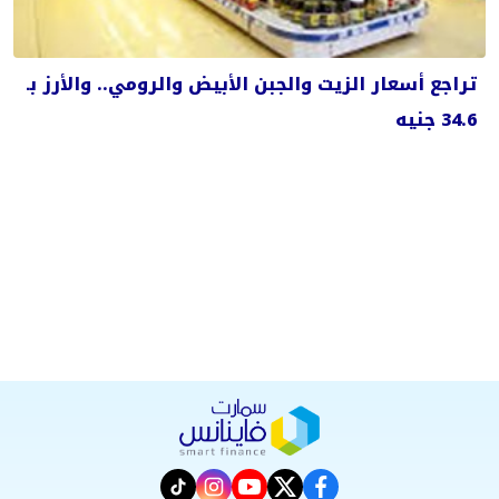
تراجع أسعار الزيت والجبن الأبيض والرومي.. والأرز بـ
34.6 جنيه
instagram
tiktok
youtube
twitter
facebook