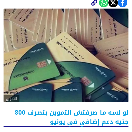
التموين
لو لسه ما صرفتش التموين بتصرف 800
جنيه دعم إضافي في يونيو