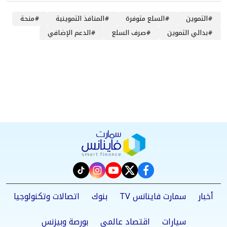
#
التموين
#
السلع متوفرة
#
المنافذ التموينية
#
منحة
#
بدالي التموين
#
صرف السلع
#
الدعم الإضافي
instagram
tiktok
youtube
twitter
facebook
أخبار
سمارت فاينانس TV
بنوك
اتصالات وتكنولوجيا
سيارات
اقتصاد عالمي
بورصة وبيزنس