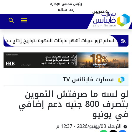
رئيس مجلس الإدارة
رضا سالم
بير السلم تزور عبوات أشهر ماركات القهوة بتواريخ إنتاج حديثة
سمارت فاينانس TV
لو لسه ما صرفتش التموين
بتصرف 800 جنيه دعم إضافي
في يونيو
الأربعاء 03/يونيو/2026 - 12:37 م