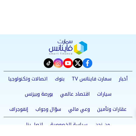
instagram
tiktok
youtube
twitter
facebook
أخبار
سمارت فاينانس TV
بنوك
اتصالات وتكنولوجيا
سيارات
اقتصاد عالمي
بورصة وبيزنس
عقارات وتأمين
وعي مالي
سؤال وجواب
إنفوجراف
من نحن
سياسة الخصوصية
اتصل بنا