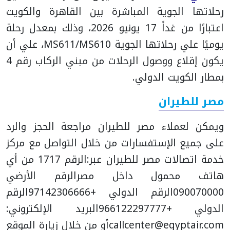
رحلاتها الجوية المباشرة بين القاهرة والكويت
اعتبارًا من غداً 17 يونيو 2026، وذلك بمعدل رحلة
يوميًا علي رحلاتها الجوية MS611/MS610، علي أن
يكون إقلاع ووصول الرحلات من مبني الركاب رقم 4
بمطار الكويت الدولي.
مصر للطيران
ويمكن لعملاء مصر للطيران مراجعة الحجز والرد
على جميع الإستفسارات من خلال التواصل مع مركز
خدمة اتصالات مصر للطيران عبر:
الرقم 1717 من أي
هاتف محمول داخل مصر
الرقم الأرضي
090070000
الرقم الدولي +97142306666
الرقم
الدولي +966122297777
البريد الإلكتروني:
callcenter@egyptair.com
أو من خلال زيارة الموقع