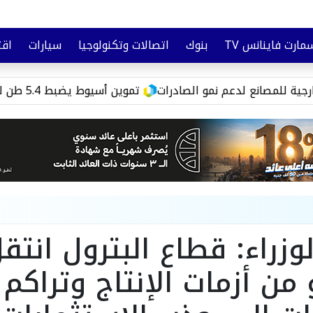
مارت فاينانس TV
بنوك
اتصالات وتكنولوجيا
سيارات
اقت
تأمين
وعي مالي
انع لدعم نمو الصادرات
تموين أسيوط يضبط 5.4 طن لحوم وسلع فاسدة ويحرر 516محضرًا للمخابز والأسواق
زراء: قطاع البترول انتق
يو من أزمات الإنتاج وتراكم