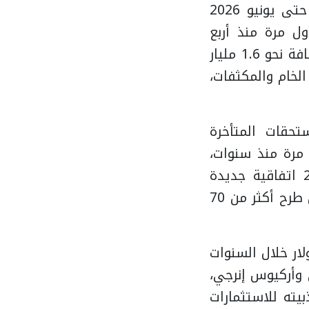
وفي هذا الإطار، أظهرت مؤشرات الأداء خلال الفترة من يوليو 2024 حتى يونيو 2026
ول مرة منذ أربع
سنوات، مع إدخال 591 بئرًا جديدة إلى خريطة الإنتاج، بما أسهم في إضافة نحو 1.6 مليار
يًا من البترول الخام والمكثفات،
تحقات المتأخرة
 مرة منذ سنوات،
بما عزز ثقة المستثمرين في السوق المصرية، بالتوازي مع توقيع 27 اتفاقية جديدة
للبحث عن البترول والغاز باستثمارات لا تقل عن 1.4 مليار دولار، فضلًا عن طرح أكثر من 70
ذلك في جذب استثمارات تتجاوز 17 مليار دولار خلال السنوات
 وأركيوس إنرجي،
ته للاستثمارات