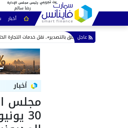
رئيس مجلس الإدارة
رضا سالم
أخبار
س
عقارات و
عاجل
مبادرة «مصر تنطلق بالتصدير».. نقل خدمات التجارة الخارجية للمص
أخبار
مجلس الو
30 يون