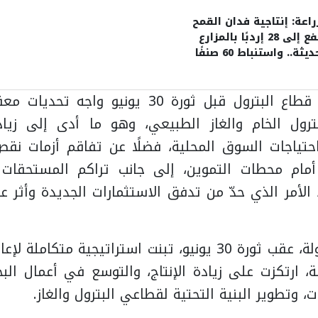
راعة: إنتاجية فدان القمح
ترتفع إلى 28 إردبًا بالمزارع
الحديثة.. واستنباط 60 صنفًا
دًا للمحاصيل الاستراتيجية
 سنوات
وأوضح المركز أن قطاع البترول قبل ثورة 30 يونيو 
بترول الخام والغاز الطبيعي، وهو ما أدى إلى زياد
 احتياجات السوق المحلية، فضلًا عن تفاقم أزمات نقص
أمام محطات التموين، إلى جانب تراكم المستحقات ا
 الأمر الذي حدّ من تدفق الاستثمارات الجديدة وأثر 
وأشار إلى أن الدولة، عقب ثورة 30 يونيو، تبنت استراتيجية م
ة، ارتكزت على زيادة الإنتاج، والتوسع في أعمال ال
ت، وتطوير البنية التحتية لقطاعي البترول والغاز.