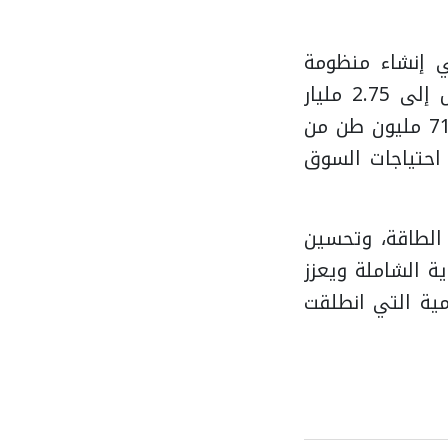
في إنشاء منظومة
متكاملة لاستيراد الغاز الطبيعي المسال عبر سفن التغييز بطاقة تصل إلى 2.75 مليار
قدم مكعبة يوميًا، بما يدعم استقرار إمدادات الطاقة، إلى جانب توفير 71 مليون طن من
لتلبية احتياجات السوق
 الطاقة، وتحسين
ية الشاملة ويعزز
ية التي انطلقت