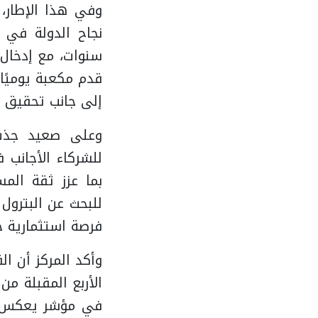
نجاح الدولة في و
إلى جانب تحقيق 113 كشفًا جديدًا للبترول والغاز.
وعلى صعيد جذب ا
للشركاء الأجانب 
فرصة استثمارية ج
الأربع المقبلة م
في مؤشر يعكس تن