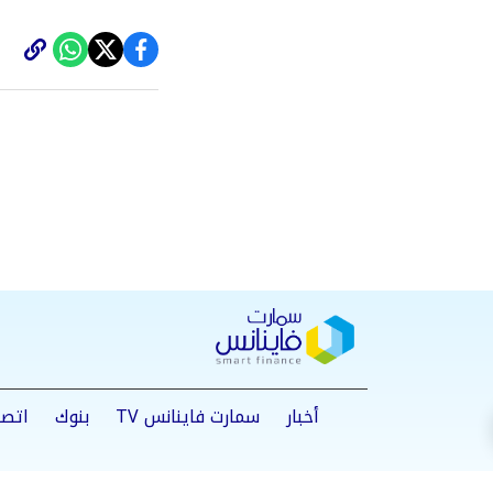
أخبار
سمارت فاينانس TV
بنوك
اتصا