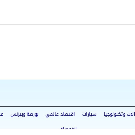
لات وتكنولوجيا
سيارات
اقتصاد عالمي
بورصة وبيزنس
عق
إنفوجراف