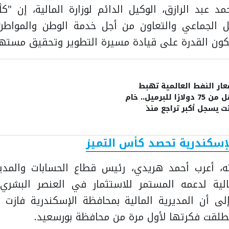
مد عبد الرازق، الوكيل الدائم لوزارة المالية، إن "ك
مل الجماعي والتعاون من أجل خدمة الوطن والمواطن، 
تلكون القدرة على قيادة مسيرة التطوير وتحقيق مستهدف
ار النفط العالمية تهبط
لأقل من 75 دولارًا للبرميل.. خام
ت يسجل أكبر تراجع منذ
هر
لإسكندرية تحصد كأس التميز
، أعرب أحمد هريدي، رئيس قطاع الحسابات والمديري
مالية لدعمه المستمر للاستثمار في العنصر البشري 
ا إلى أن المديرية المالية بمحافظة الإسكندرية فازت
نطلقت فكرتها لأول مرة من محافظة بورسعيد.