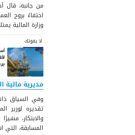
من جانبه، قال أح
احتفاءً بروح الع
وزارة المالية يم
لا يفوتك
أسع
برن
أش
مديرية مالية ا
وفي السياق ذاته
تقديره لوزير ال
والابتكار، مشيرً
المسابقة، التي ا