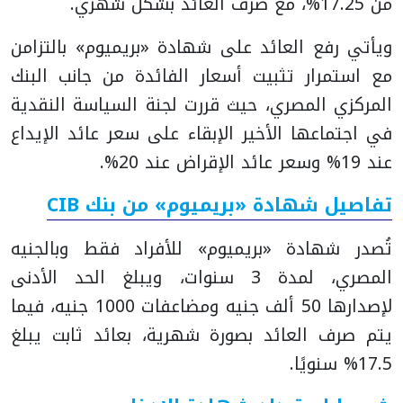
من 17.25%، مع صرف العائد بشكل شهري.
ويأتي رفع العائد على شهادة «بريميوم» بالتزامن
مع استمرار تثبيت أسعار الفائدة من جانب البنك
المركزي المصري، حيث قررت لجنة السياسة النقدية
في اجتماعها الأخير الإبقاء على سعر عائد الإيداع
عند 19% وسعر عائد الإقراض عند 20%.
تفاصيل شهادة «بريميوم» من بنك CIB
تُصدر شهادة «بريميوم» للأفراد فقط وبالجنيه
المصري، لمدة 3 سنوات، ويبلغ الحد الأدنى
لإصدارها 50 ألف جنيه ومضاعفات 1000 جنيه، فيما
يتم صرف العائد بصورة شهرية، بعائد ثابت يبلغ
17.5% سنويًا.