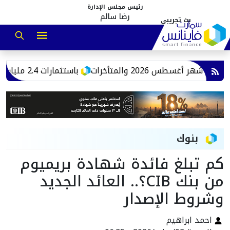
رئيس مجلس الإدارة
رضا سالم
أغسطس 2026 والمتأخرات
‎باستثمارات 2.4 مليار جنيه.. اقتصادية قناة السويس: إنشاء مصانع جاهزة للاستخدامات الصناعية بالقنطرة غرب
بنوك
كم تبلغ فائدة شهادة بريميوم
من بنك CIB؟.. العائد الجديد
وشروط الإصدار
احمد ابراهيم