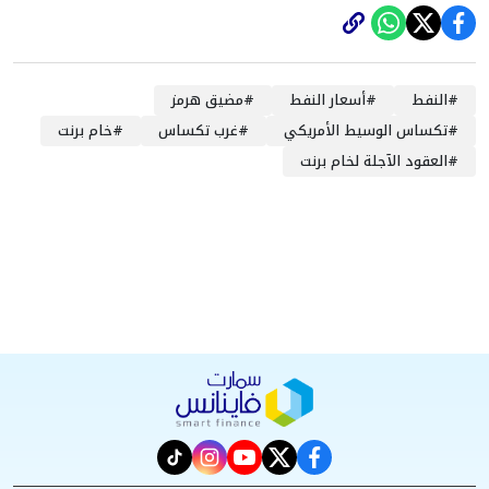
#
النفط
#
أسعار النفط
#
مضيق هرمز
#
تكساس الوسيط الأمريكي
#
غرب تكساس
#
خام برنت
#
العقود الآجلة لخام برنت
instagram
tiktok
youtube
twitter
facebook