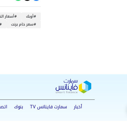
#
أوبك
#
أسعار الن
#
سعر خام برنت
#
أخبار
سمارت فاينانس TV
بنوك
اتصا