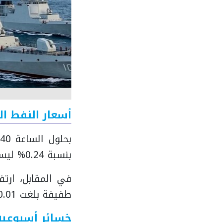
أسعار النفط ال
بنسبة 0.24% ليسجل 71.95 دولارًا للبرميل.
طفيفة بلغت 0.01% ليصل إلى 68.70 دولارًا للبرميل.
خسائر أسبوعية