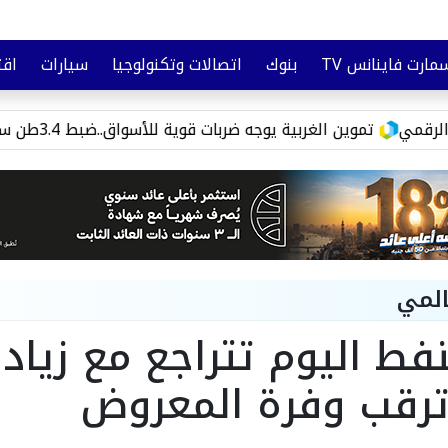
مارت فاينانس TV
بنوك
اتصالات وتكنولوجيا
سيارات
اقت
تأمين
وعي مالي
تموين الغربية يوجه ضربات قوية للأسواق..ضبط 3.4طن سلع مجهولة و3000رغيف مدعم قبل تهريبها
المي
نفط اليوم تتراجع مع زيادة
ترقب وفرة المعروض