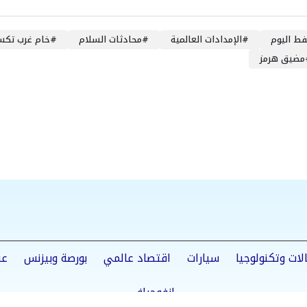
فط اليوم
#
الإمدادات العالمية
#
محادثات السلام
#
خام غرب تك
مضيق هرمز
لات وتكنولوجيا
سيارات
اقتصاد عالمي
بورصة وبيزنس
عق
إنفوجراف