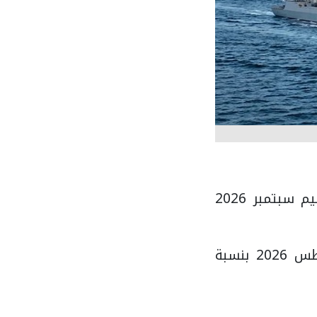
بحلول الساعة 05:40 صباحًا بتوقيت جرينتش، تراجع سعر خام برنت تسليم سبتمبر 2026
في المقابل، ارتفع خام غرب تكساس الوسيط الأميركي تسليم أغسطس 2026 بنسبة