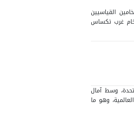
خامين القياسيين
نسبة 0.6%، بينما انخفض خام غرب تكساس
متحدة، وسط آمال
لعالمية، وهو ما