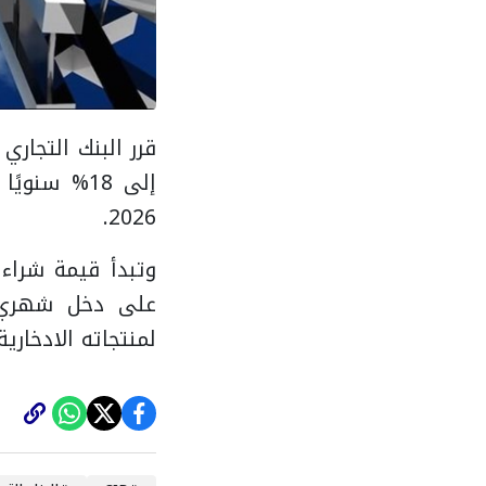
2026.
على دخل شهري ث
لمنتجاته الادخاري