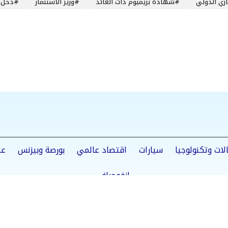
اري الدولي
#
شهادة بريميوم ذات العائد
#
وزير الاستثمار
#
دخل 
لات وتكنولوجيا
سيارات
اقتصاد عالمي
بورصة وبيزنس
عق
إنفوجراف