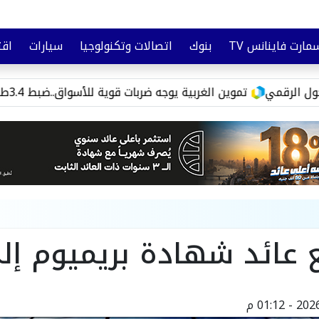
مارت فاينانس TV
بنوك
اتصالات وتكنولوجيا
سيارات
اقت
تأمين
وعي مالي
قمي
تموين الغربية يوجه ضربات قوية للأسواق..ضبط 3.4طن سلع مجهولة و3000رغيف مدعم قبل تهريبها