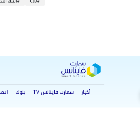
#
CIB
#
البنك التج
أخبار
سمارت فاينانس TV
بنوك
اتصا
من نحن
سياسة الخصوصية
اتصل بنا
©2025 Smart Finance All Rights Reserved.