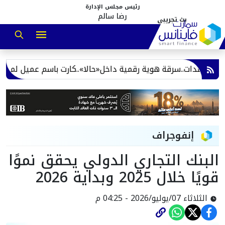
رئيس مجلس الإدارة
رضا سالم
ستندات..سرقة هوية رقمية داخل«حالا»..كارت باسم عميل لم يطلبه و
إنفوجراف
البنك التجاري الدولي يحقق نموًا
قويًا خلال 2025 وبداية 2026
الثلاثاء 07/يوليو/2026 - 04:25 م