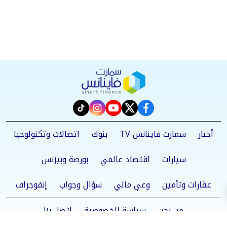
instagram
tiktok
youtube
twitter
facebook
أخبار
سمارت فاينانس TV
بنوك
اتصالات وتكنولوجيا
سيارات
اقتصاد عالمي
بورصة وبيزنس
عقارات وتأمين
وعي مالي
سؤال وجواب
إنفوجراف
من نحن
سياسة الخصوصية
اتصل بنا