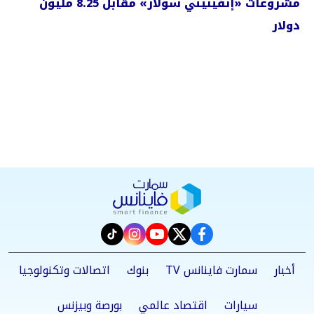
مشروعات «إنفينيتي سولار» مقابل 8.25 مليون
دولار
instagram
tiktok
youtube
twitter
facebook
أخبار
سمارت فاينانس TV
بنوك
اتصالات وتكنولوجيا
سيارات
اقتصاد عالمي
بورصة وبيزنس