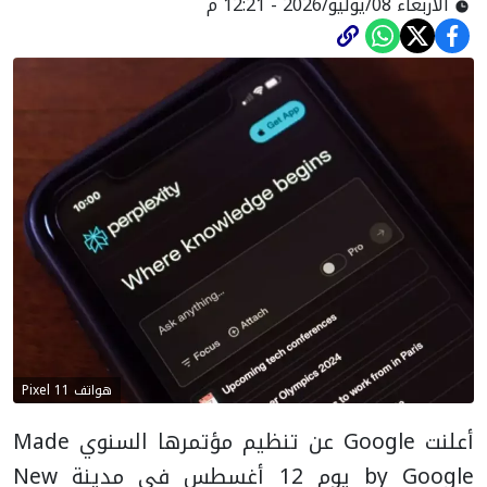
الأربعاء 08/يوليو/2026 - 12:21 م
هواتف Pixel 11
أعلنت Google عن تنظيم مؤتمرها السنوي Made
by Google يوم 12 أغسطس في مدينة New