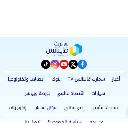
instagram
tiktok
youtube
twitter
facebook
أخبار
سمارت فاينانس TV
بنوك
اتصالات وتكنولوجيا
سيارات
اقتصاد عالمي
بورصة وبيزنس
عقارات وتأمين
وعي مالي
سؤال وجواب
إنفوجراف
من نحن
سياسة الخصوصية
اتصل بنا