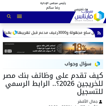
رئيس مجلس الإدارة
رضا سالم
بهية توسع خد
سؤال وجواب
كيف تقدم على وظائف بنك مصر
للخريجين 2026؟.. الرابط الرسمي
للتسجيل
جمال الأشقر