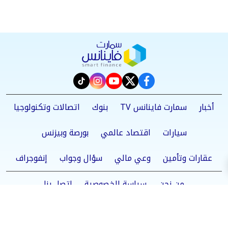
instagram
tiktok
youtube
twitter
facebook
أخبار
سمارت فاينانس TV
بنوك
اتصالات وتكنولوجيا
سيارات
اقتصاد عالمي
بورصة وبيزنس
عقارات وتأمين
وعي مالي
سؤال وجواب
إنفوجراف
من نحن
سياسة الخصوصية
اتصل بنا
©2025 Smart Finance All Rights Reserved.
Powered by