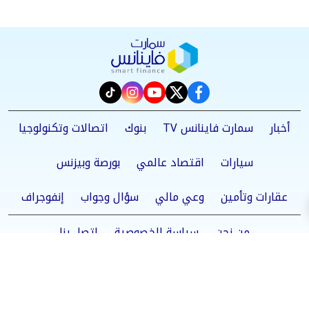
instagram
tiktok
youtube
twitter
facebook
أخبار
سمارت فاينانس TV
بنوك
اتصالات وتكنولوجيا
سيارات
اقتصاد عالمي
بورصة وبيزنس
عقارات وتأمين
وعي مالي
سؤال وجواب
إنفوجراف
من نحن
سياسة الخصوصية
اتصل بنا
©2025 Smart Finance All Rights Reserved.
Powered by