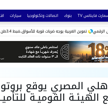
مارت فاينانس TV
بنوك
اتصالات وتكنولوجيا
سيارات
اقت
تأمين
وعي مالي
تموين الغربية يوجه ضربات قوية للأسواق..ضبط 3.4طن سلع مجهولة و3000رغيف مدعم قبل تهريبها
أهلي المصري يوقع بروتو
 الهيئـة القوميـة للتأميـ