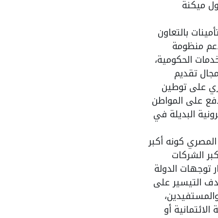
ول ميكنة
ينات بالتعاون
دعم منظومة
دمات الحكومية،
مجال تقديم
ري على توطين
دفع على المواطن
ونية البديلة في
المصري كونه أكبر
كبر الشركات
 توجهات الدولة
هدف التيسير على
والمستفيدين،
الائتمانية أو