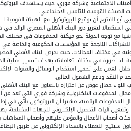
أمينات الاجتماعية وشركة فوري، حيث يستهدف البروتوك
الهيئـة القوميـة للتأميـن الاجتماعـي.
الفتوح أن توقيع البروتوكول مع الهيئة القومية للتأم
 استكمالا لتعزيز دور البنك الأهلي المصري الرائد في 
شيا مع توجه الدولة نحو ميكنة المدفوعات في مختلف الخ
 للشراكات الناجحة مع المؤسسات الحكومية والخاصة في 
ونية في مختلف المجالات، حيث يحرص البنك الأهلي المص
ية المتطورة في مختلف تعاملاته بهدف تيسير عملية ال
لال العمل على تحفيز استخدام الوسائل والقنوات الإلكتر
خدام النقد ودعم الشمول المالي.
لواء جمال عوض عن اعتزازه بالتعاون مع البنك الأهلي 
 مجال المدفوعات الالكترونية وشركة فوري التي تعد من أ
المدفوعات الرقمية، مشيرا أن البروتوكول يأتي في إطار
 وتفعيل آليات التحصيل الإلكتروني للجهات المختلفة، ب
فئات أصحاب الأعمال والمؤمن عليهم وأصحاب المعاشات 
ون سيتيح للعملاء بالسداد الإلكتروني عن طريق البطاقة 