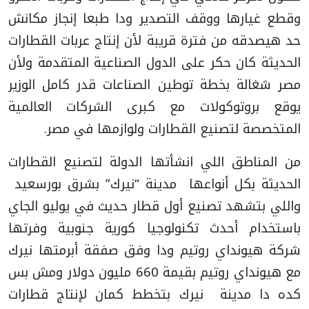
وقطع غيارها ووقف التصدير ودا طبعا إنجاز مكانش
حد هيصدقه من فترة قريبة لأن إنتاج عربات القطارات
الحديثة كان حكر على الدول الصناعية المتقدمة ولأن
مصر شغالة بخطة توطين الصناعات قدر كامل الوزير
يوقع بروتوكولات مع كبرى الشركات العالمية
المتخصصة لتصنيع القطارات ولوازمها في مصر.
من المناطق اللي انشأتها الدولة لتصنيع القطارات
الحديثة بكل أنواعها مدينة “نيرك” بشرق بورسعيد
واللي بتشهد تصنيع أول قطار حديث في يوليو الجاي
باستخدام أحدث تكنولوجيا كورية جنوبية وفرتها
شركة هيونداي روتيم ودا وفق صفقة أبرمتها نيرك
مع هيونداي روتيم بقيمة 660 مليون دولار ومش بس
كده دا مدينة نيرك بتخطط كمان لإنتاج قطارات