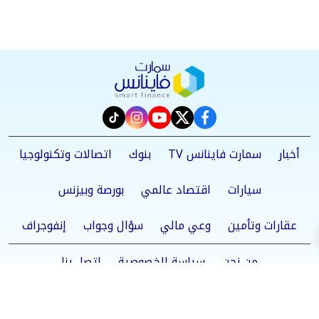
instagram
tiktok
youtube
twitter
facebook
أخبار
سمارت فاينانس TV
بنوك
اتصالات وتكنولوجيا
سيارات
اقتصاد عالمي
بورصة وبيزنس
عقارات وتأمين
وعي مالي
سؤال وجواب
إنفوجراف
من نحن
سياسة الخصوصية
اتصل بنا
©2025 Smart Finance All Rights Reserved.
Powered by