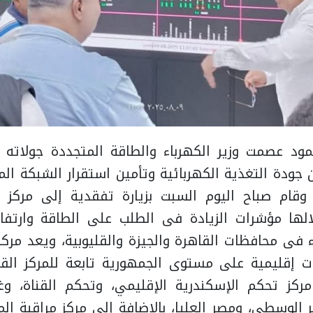
واصل الدكتور محمود عصمت وزير ‏‎الكهرباء والطاقة المتجدد
جودة التغذية الكهربائية وتأمين استقرار الشبكة الم
، وقام صباح اليوم السبت بزيارة تفقدية إلى مركز 
لالها مؤشرات الزيادة فى الطلب على الطاقة وارتفاع
 فى محافظات القاهرة والجيزة والقليوبية، ويعد مركز 
تحكمات إقليمية على مستوى الجمهورية تابعة للمركز ا
كز تحكم الإسكندرية الإقليمي، وتحكم القناة، وغر
ر الوسطى، ومصر العليا، بالاضافة إلى مركز مراقبة ا