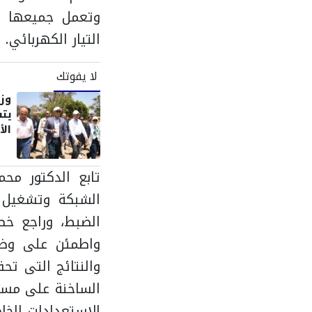
وتعمل جميعها لض
التيار الكهربا
لا يفوتك
وزي
يت
الأ
تابع الدكتور مح
الشبكة وتشغيل 
الضبط، وراجع خط
واطمئن على وضع ا
والنتائج التى ت
الساخنة على مستو
الاستعدادات الخاص