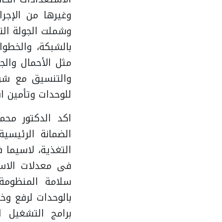
وغيرها من الإجر
وشملت الجولة التف
بالشبكة، والخطوات
مثل الأحمال والج
والتنسيق مع شرك
للوحدات وتأمين اس
اكد الدكتور محم
الضمانة الرئيسية
التغذية، لاسيما ف
فى معدلات الاس
سلامة المنظومة و
بالوحدات لرفع وخ
برامج التشغيل ا