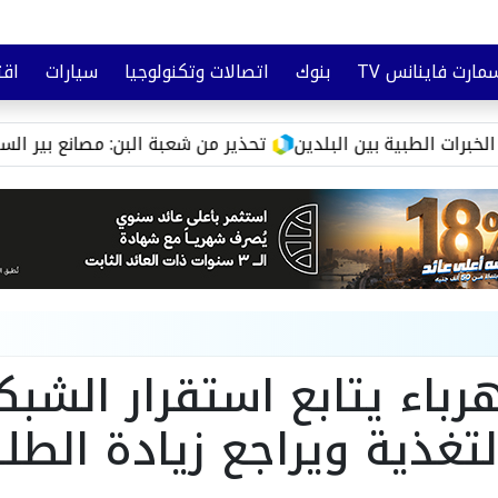
مارت فاينانس TV
بنوك
اتصالات وتكنولوجيا
سيارات
اقت
تأمين
وعي مالي
لطبية بين البلدين
تحذير من شعبة البن: مصانع بير السلم تزور ع
هرباء يتابع استقرار الشبك
تغذية ويراجع زيادة الط