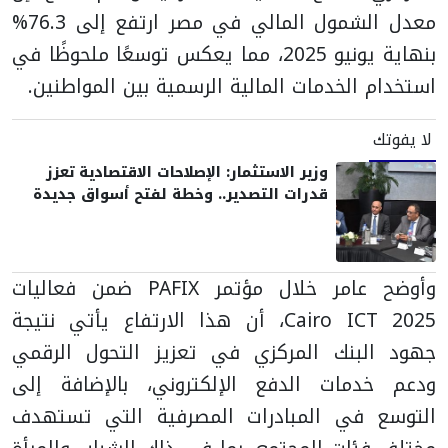
معدل الشمول المالي في مصر ارتفع إلى 76.3%
بنهاية يونيو 2025، مما يعكس توسعًا ملحوظًا في
استخدام الخدمات المالية الرسمية بين المواطنين.
لا يفوتك
وزير الاستثمار: الإصلاحات الاقتصادية تعزز
قدرات التصدير.. وخطة لفتح أسواق جديدة
وأوضح عامر
خلال مؤتمر PAFIX ضمن فعاليات
Cairo ICT 2025،
أن هذا الارتفاع يأتي نتيجة
جهود البنك المركزي في تعزيز التحول الرقمي
ودعم خدمات الدفع الإلكتروني، بالإضافة إلى
التوسع في المبادرات المصرفية التي تستهدف