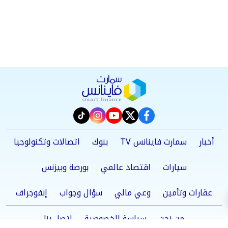
instagram
tiktok
youtube
twitter
facebook
أخبار
سمارت فاينانس TV
بنوك
اتصالات وتكنولوجيا
سيارات
اقتصاد عالمي
بورصة وبيزنس
عقارات وتأمين
وعي مالي
سؤال وجواب
إنفوجراف
من نحن
سياسة الخصوصية
اتصل بنا