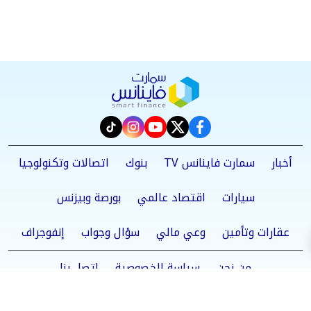
instagram
tiktok
youtube
twitter
facebook
أخبار
سمارت فاينانس TV
بنوك
اتصالات وتكنولوجيا
سيارات
اقتصاد عالمي
بورصة وبيزنس
عقارات وتأمين
وعي مالي
سؤال وجواب
إنفوجراف
من نحن
سياسة الخصوصية
اتصل بنا
©2025 Smart Finance All Rights Reserved.