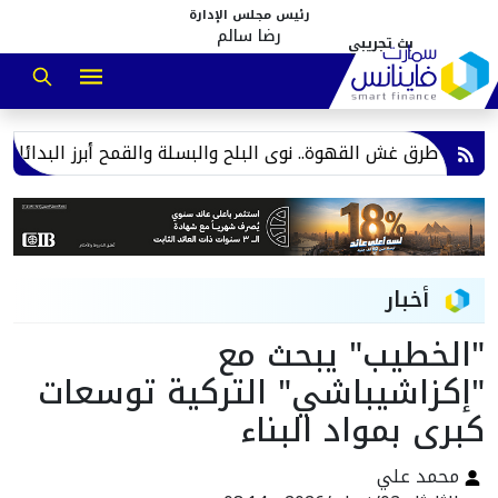
رئيس مجلس الإدارة
رضا سالم
 طرق غش القهوة.. نوى البلح والبسلة والقمح أبرز البدائل المس
أخبار
"الخطيب" يبحث مع
"إكزاشيباشي" التركية توسعات
كبرى بمواد البناء
محمد علي