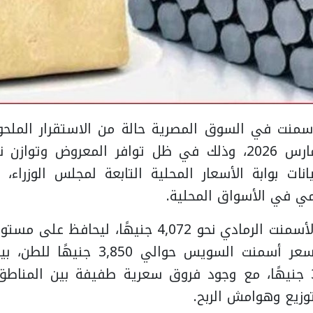
منت في السوق المصرية حالة من الاستقرار الملحو
اليوم الأحد 22 مارس 2026، وذلك في ظل توافر المعروض و
يانات بوابة الأسعار المحلية التابعة لمجلس الوزراء،
ي في الأسواق المحلية.
وسجل سعر طن الأسمنت الرمادي نحو 4,072 جنيهًا، ل
كبيرة، فيما بلغ سعر أسمنت السويس حوال
الفهد نحو 3,680 جنيهًا، مع وجود فروق سعرية طفيفة بين المن
توزيع وهوامش الربح.