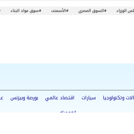
س الوزراء
#
السوق المصري
#
الأسمنت
#
سوق مواد البناء
#
لات وتكنولوجيا
سيارات
اقتصاد عالمي
بورصة وبيزنس
عق
إنفوجراف