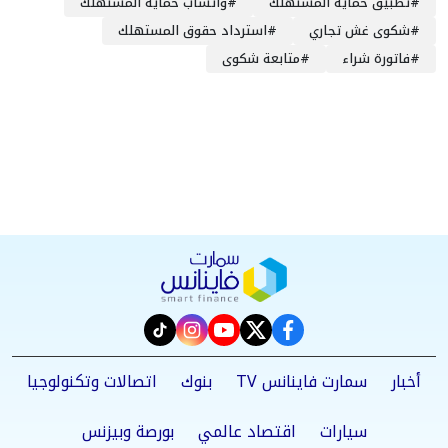
#
تطبيق حماية المستهلك
#
واتساب حماية المستهلك
#
شكوى غش تجاري
#
استرداد حقوق المستهلك
#
فاتورة شراء
#
متابعة شكوى
instagram
tiktok
youtube
twitter
facebook
أخبار
سمارت فاينانس TV
بنوك
اتصالات وتكنولوجيا
سيارات
اقتصاد عالمي
بورصة وبيزنس