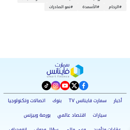
#
الرخام
#
الأسمدة
#
نمو الصادرات
instagram
tiktok
youtube
twitter
facebook
أخبار
سمارت فاينانس TV
بنوك
اتصالات وتكنولوجيا
سيارات
اقتصاد عالمي
بورصة وبيزنس
عقارات وتأمين
وعي مالي
سؤال وجواب
إنفوجراف