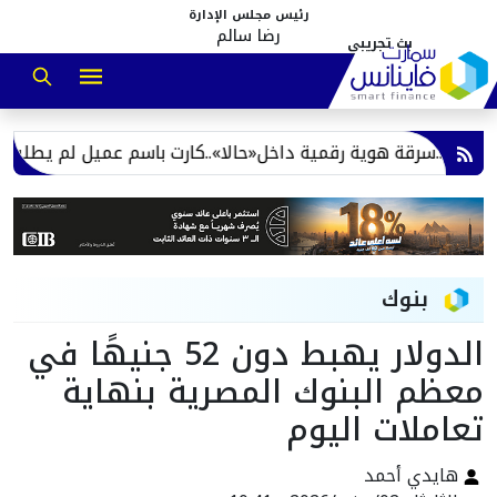
رئيس مجلس الإدارة
رضا سالم
.سرقة هوية رقمية داخل«حالا»..كارت باسم عميل لم يطلبه وعمليات 
بنوك
الدولار يهبط دون 52 جنيهًا في
معظم البنوك المصرية بنهاية
تعاملات اليوم
هايدي أحمد