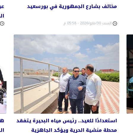
مخالف بشارع الجمهورية في بورسعيد
عو
ال
السبت 30/مايو/2026 - 05:58 م
استعدادًا للعيد.. رئيس مياه البحيرة يتفقد
هي
محطة منشية الحرية ويؤكد الجاهزية
ال