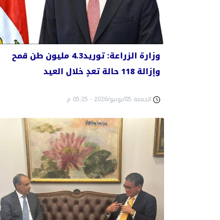
وزارة الزراعة: توريد4.3 مليون طن قمح
وإزالة 118 حالة تعدٍ خلال العيد
الجمعة 05/يونيو/2026 - 05:25 م