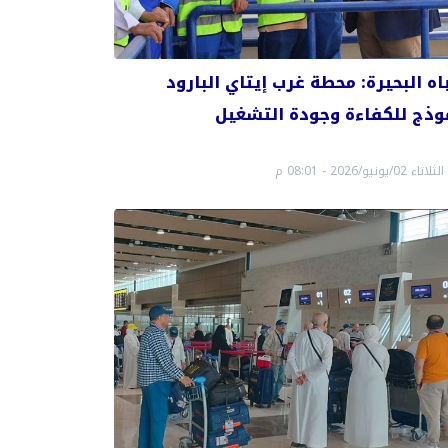
اه البحيرة: محطة غرب إيتاي البارود
وذج للكفاءة وجودة التشغيل
الثلاثاء 02/يونيو/2026 - 08:01 م