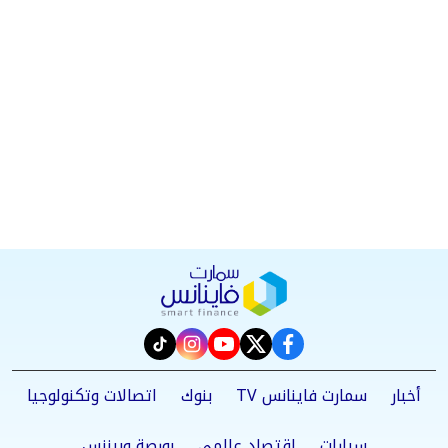
instagram
tiktok
youtube
twitter
facebook
أخبار
سمارت فاينانس TV
بنوك
اتصالات وتكنولوجيا
سيارات
اقتصاد عالمي
بورصة وبيزنس