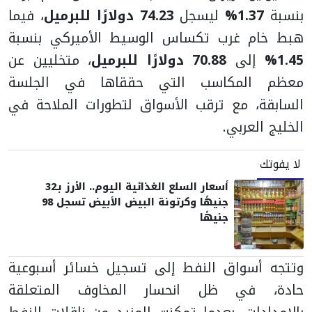
بنسبة
1.37%
ليسجل
74.23 دولارًا للبرميل
، فيما
هبط خام غرب تكساس الوسيط الأميركي بنسبة
1.45%
إلى
70.88 دولارًا للبرميل
، متخليين عن
معظم المكاسب التي حققاها في الجلسة
السابقة، مع ترقب الأسواق لتطورات الملاحة في
الخليج العربي.
لا يفوتك
أسعار السلع الغذائية اليوم.. الأرز بـ32
جنيهًا وكرتونة البيض الأبيض تسجل 98
جنيهًا
وتتجه أسواق النفط إلى تسجيل خسائر أسبوعية
حادة، في ظل انحسار المخاوف المتعلقة