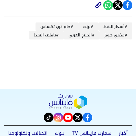
#
أسعار النفط
#
برنت
#
خام غرب تكساس
#
مضيق هرمز
#
الخليج العربي
#
ناقلات النفط
instagram
tiktok
youtube
twitter
facebook
أخبار
سمارت فاينانس TV
بنوك
اتصالات وتكنولوجيا