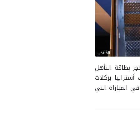
المنتخب
خ في بطولة كأس العالم 2026، بعدما حجز بطاقة التأهل
خب أستراليا بركلات
ح بنتيجة 4-2، بعد انتهاء الوقتين الأصلي والإضافي بالتعادل 1-1، في المباراة التي