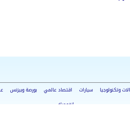
ي زيادات
ن مبررة
لات وتكنولوجيا
سيارات
اقتصاد عالمي
بورصة وبيزنس
عق
إنفوجراف