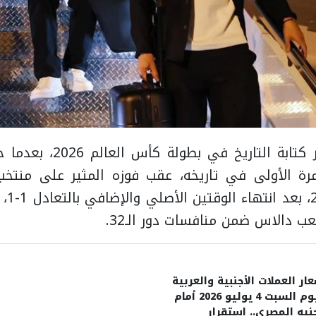
واصل منتخب مصر كتابة التاري
دور الـ16 للمرة الأولى في تاريخه، عقب فوزه المثير على منت
الترجي
 دالاس ضمن منافسات دور الـ32.
ار العملات الأجنبية والعربية
اليوم السبت 4 يوليو 2026 أمام
نيه المصري.. استقرار