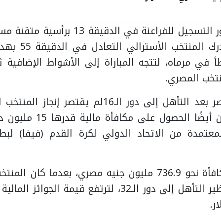
ولار والريال السعودي
وافتتح إمام عاشور التسجيل للفراعنة في الد
حافظ، قبل أن يدر
 في مرماه، لتتجه المباراة إلى الأشواط الإضافية ثم
تخب المصري.
بعد التأهل إلى دور الـ16
لم يقتصر إنجاز المنتخب 
دور الـ16، بل ضمن أيضًا الحص
المعتمدة من الاتحاد الدولي لكرة القدم (فيفا) لب
وتعادل هذه المكافأة نحو 736.9 مليون جنيه مصري، بعدما ك
11 مليون دولار نظير التأهل إلى دور الـ32، لترتفع قيمة ا