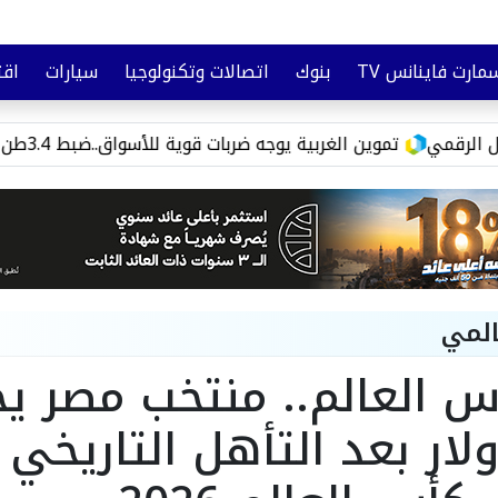
مارت فاينانس TV
بنوك
اتصالات وتكنولوجيا
سيارات
اقت
تأمين
وعي مالي
تموين الغربية يوجه ضربات قوية للأسواق..ضبط 3.4طن سلع مجهولة و3000رغيف مدعم قبل تهريبها
المي
لار بعد التأهل التاريخي 