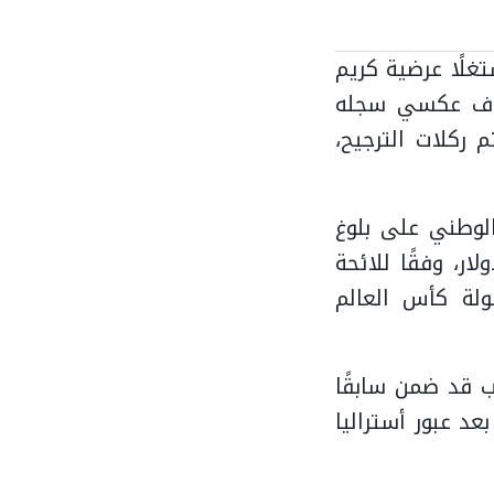
قيقة 13 برأسية متقنة مستغلًا عرضية كريم
ك المنتخب الأسترالي التعادل في الدقيقة 55 بهدف عكسي سجله
 ركلات الترجيح،
الوطني على بلوغ
ول على مكافأة مالية قدرها 15 مليون دولار، وفقًا للائحة
طولة كأس العالم
ان المنتخب قد ضمن سابقًا
لجوائز المالية بعد عبور أستراليا