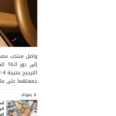
إلى 
جمعتهما على ملعب
لا يفوتك
أسع
الج