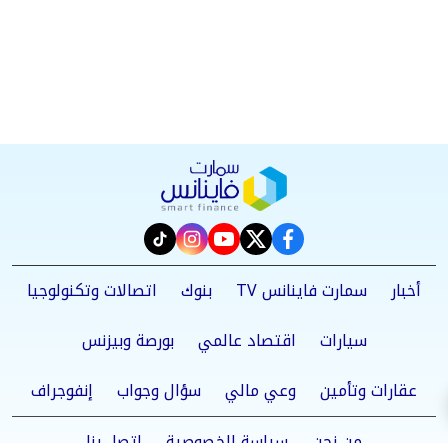
instagram
tiktok
youtube
twitter
facebook
أخبار
سمارت فاينانس TV
بنوك
اتصالات وتكنولوجيا
سيارات
اقتصاد عالمي
بورصة وبيزنس
عقارات وتأمين
وعي مالي
سؤال وجواب
إنفوجراف
من نحن
سياسة الخصوصية
اتصل بنا