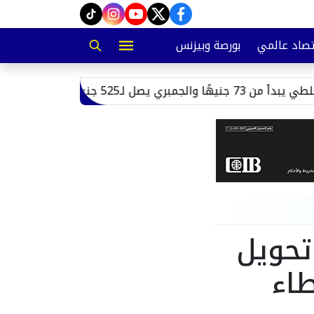
instagram
tiktok
youtube
twitter
facebook
صاد عالمي
بورصة وبيزنس
52 جنيهًا
من «سكن العاملين» 
تحويل
طاء