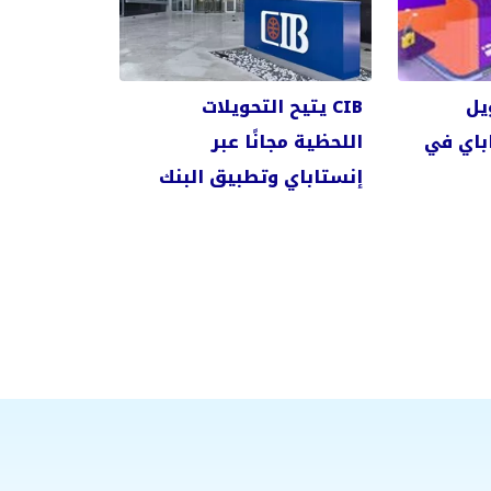
يل
CIB يتيح التحويلات
اباي في
اللحظية مجانًا عبر
إنستاباي وتطبيق البنك
خلال إجازة عيد الأضحى