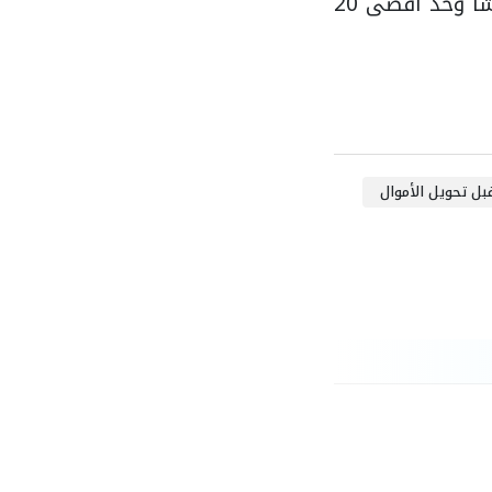
وتُحسب رسوم التحويل بنسبة 0.1% من قيمة المعاملة، بحد أدنى 50 قرشًا وحد أقصى 20
بل تحويل الأموال