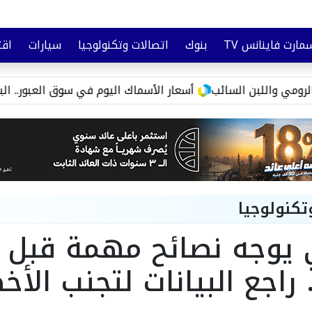
مارت فاينانس TV
بنوك
اتصالات وتكنولوجيا
سيارات
اقت
تأمين
وعي مالي
اللبن السائب
أسعار الأسماك اليوم في سوق العبور.. البلطي يبدأ من 73 جنيهًا والجمبري يصل لـ5
تكنولوجيا
ي يوجه نصائح مهمة قبل 
 راجع البيانات لتجنب الأخ