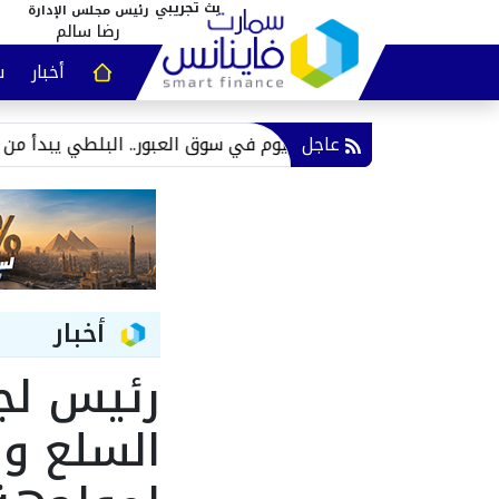
رئيس مجلس الإدارة
رضا سالم
أخبار
س
عقارات و
عاجل
أسعار الأسماك اليوم في سوق العبور.. البلطي يبدأ من 73 جنيهًا والجمبري يصل لـ525 جنيهًا
أخبار
رئيس لجن
السلع وا