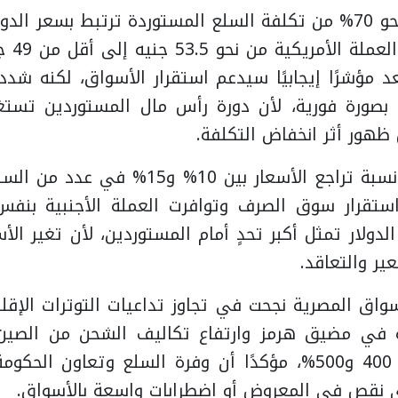
وأوضح بشاي أن نحو 70% من تكلفة السلع المستوردة ترتبط بسعر ا
تراجع س
يعد مؤشرًا إيجابيًا سيدعم استقرار الأسواق، لكنه ش
 بصورة فورية، لأن دورة رأس مال المستوردين تست
هور أثر انخفاض التكلفة.
وتوقع أن تتراوح نسبة تراجع الأسعار بين 10
استقرار سوق الصرف وتوافرت العملة الأجنبية بنفس ا
الدولار تمثل أكبر تحدٍ أمام المستوردين، لأن تغير ا
ير والتعاقد.
واق المصرية نجحت في تجاوز تداعيات التوترات الإقلي
ة في مضيق هرمز وارتفاع تكاليف الشحن من الصين 
بنسب وصلت إلى 400 و500%، مؤكدًا أن وفرة السلع وتعاون 
ي نقص في المعروض أو اضطرابات واسعة بالأسواق.