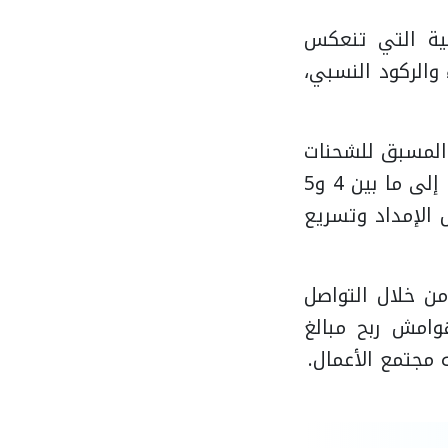
فية التي تنعكس
والركود النسبي،
المسبق للشحنات
(ACI) أسهما في تقليص زمن الإفراج الجمركي من نحو 15 إلى 20 يومًا إلى ما بين 4 و5
الإمداد وتسريع
 من خلال التواصل
وامش ربح مبالغ
 مجتمع الأعمال.