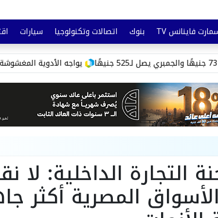
مارت فاينانس TV
بنوك
اتصالات وتكنولوجيا
سيارات
اقت
تأمين
وعي مالي
رئيس شعبة الأدوية: لا زيادة في الأسعار قريبًا.. وQR Code يواجه الأدوية المغشوشة
ة التجارة الداخلية: لا 
لأسواق المصرية أكثر جاه