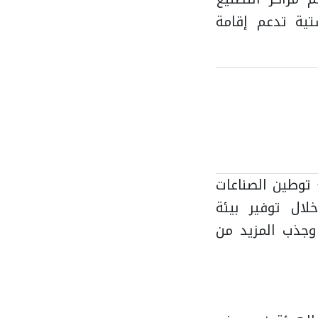
تية تدعم إقامة
 توطين الصناعات
لال توفير بيئة
وجذب المزيد من