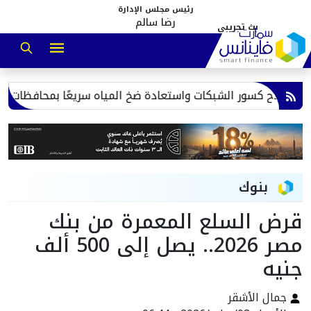
رئيس مجلس الإدارة
رضا سالم
لاح كسور الشبكات واستعادة ضخ المياه سريعًا بمحافظات القناة
بنوك
قرض السلع المعمرة من بنك
مصر 2026.. يصل إلى 500 ألف
جنيه
جمال الأشقر