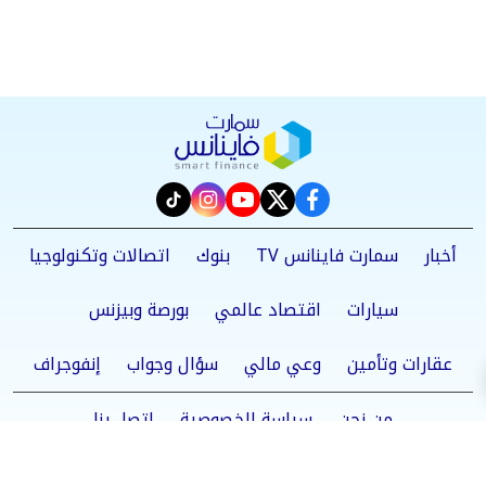
instagram
tiktok
youtube
twitter
facebook
أخبار
سمارت فاينانس TV
بنوك
اتصالات وتكنولوجيا
سيارات
اقتصاد عالمي
بورصة وبيزنس
عقارات وتأمين
وعي مالي
سؤال وجواب
إنفوجراف
من نحن
سياسة الخصوصية
اتصل بنا
©2025 Smart Finance All Rights Reserved.