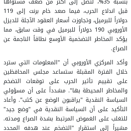
بنسبة 35%، لتصل إلى أكثر من ضعف مستواها
قبل اندلاع الحرب، فيما صعد خام برنت إلى 119
دولاراً للبرميل، وتجاوزت أسعار العقود الآجلة للديزل
الأوروبي 190 دولاراً للبرميل في وقت سابق، مما
يؤكد المخاطر التضخمية الأوسع نطاقاً الناجمة عن
الصراع.
وأكد المركزي الأوروبي أن "المعلومات التي سترد
خلال الفترة المقبلة ستساعد مجلس المحافظين
على تقييم تأثير الحرب على توقعات التضخم
والمخاطر المحيطة بها". مشدداً على أن مسؤولي
السياسة النقدية "يراقبون الوضع عن كثب". وأعاد
التأكيد على أن السياسة النقدية في "وضع جيد"
للتغلب على الغموض المرتبط بشدة الصراع ومدته.
مشيراً إلى استقرار "التضخم عند هدفه المحدد