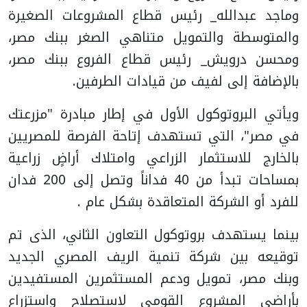
وماجد عبدالله_ رئيس قطاع المشروعات الصغيرة
والمتوسطة والتمويل متناهي الصغر ببنك مصر،
ومحسن درويش_ رئيس قطاع الفروع ببنك مصر،
بالإضافة إلى لفيف من قيادات الطرفين.
ويأتي البروتوكول الأول في إطار مبادرة "مزرعتك
في مصر"، التي تستهدف إتاحة الفرصة للمصريين
بالخارج للاستثمار الزراعي وامتلاك أراضٍ زراعية
بمساحات تبدأ من 40 فداناً وتصل إلى 200 فدان
للفرد أو الشركة المتعاقدة بشكل عام .
بينما يستهدف بروتوكول التعاون الثاني، الذى تم
توقيعه بين شركة تنمية الريف المصري الجديد
وبنك مصر، تمويل ودعم المستثمرين المستفيدين
بأراضي المشروع القومي لاستصلاح واستزراع