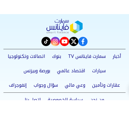
instagram
tiktok
youtube
twitter
facebook
أخبار
سمارت فاينانس TV
بنوك
اتصالات وتكنولوجيا
سيارات
اقتصاد عالمي
بورصة وبيزنس
عقارات وتأمين
وعي مالي
سؤال وجواب
إنفوجراف
من نحن
سياسة الخصوصية
اتصل بنا
©2025 Smart Finance All Rights Reserved.
Powered by